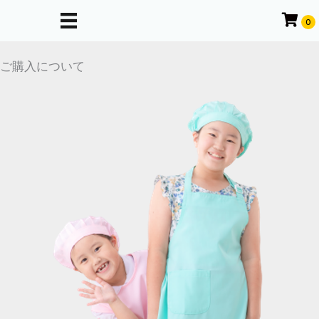
内
0
容
を
ご購入について
ス
キ
ッ
プ