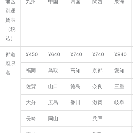
地区
九州
中国
四国
関西
東海
別運
賃表
（税
込）
都道
¥450
¥640
¥740
¥740
¥840
府県
福岡
鳥取
高知
京都
愛知
名
佐賀
山口
徳島
奈良
三重
大分
広島
香川
滋賀
岐阜
長崎
岡山
兵庫