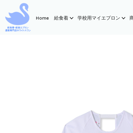
内
容
Home
給食着
学校用マイエプロン
を
ス
キ
ッ
プ