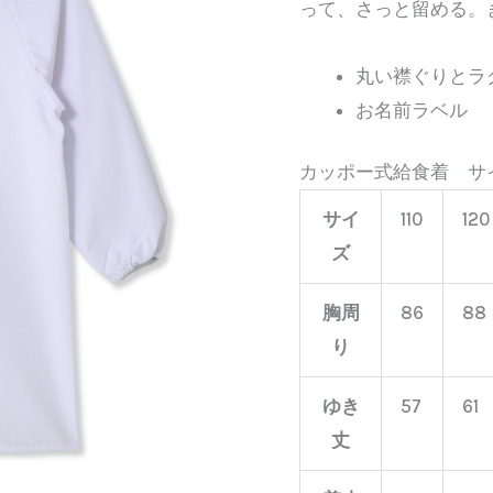
って、さっと留める。
丸い襟ぐりとラ
お名前ラベル
カッポー式給食着 サ
サイ
110
120
ズ
胸周
86
88
り
ゆき
57
61
丈