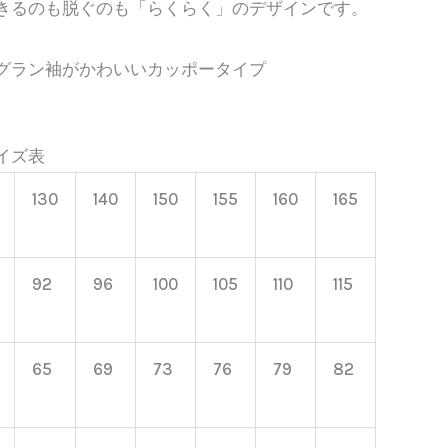
きるのも脱ぐのも「らくらく」のデザインです。
¥1,860
–
グラン袖がかわいいカッポータイプ
¥4,380
イズ表
130
140
150
155
160
165
92
96
100
105
110
115
65
69
73
76
79
82