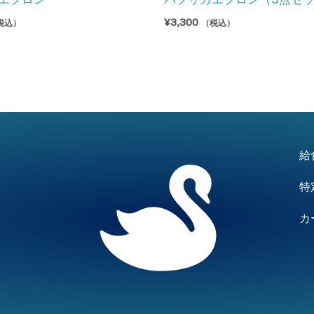
¥
3,300
税込）
（税込）
給
特
カ