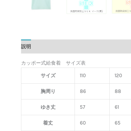
説明
追加情報
カッポー式給食着 サイズ表
サイズ
110
120
胸周り
86
88
ゆき丈
57
61
着丈
60
65