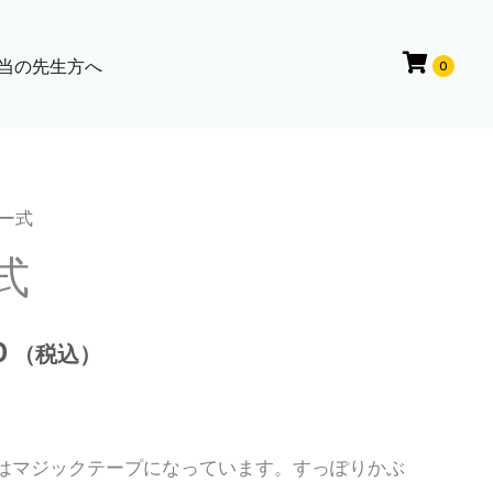
当の先生方へ
0
ポー式
式
価
0
（税込）
格
帯:
はマジックテープになっています。すっぽりかぶ