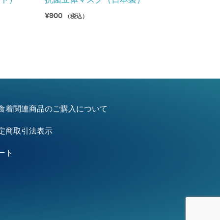
¥
900
（税込）
食着関連商品のご購入について
定商取引法表示
ート