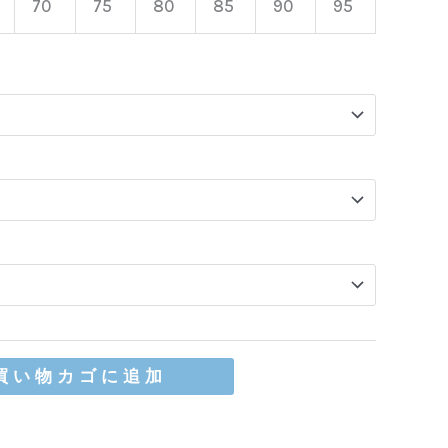
70
75
80
85
90
95
買い物カゴに追加