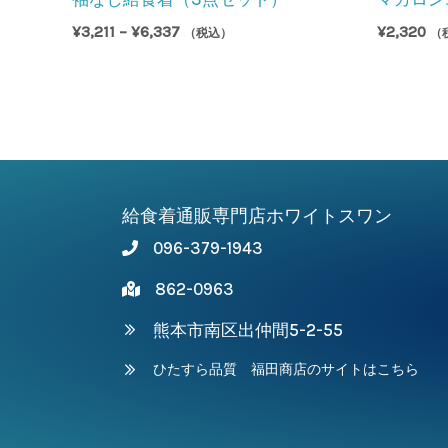
価
¥
3,211
–
¥
6,337
¥
2,320
（税込）
（
格
帯:
¥3,211
–
¥6,337
給食着通販専門店ホワイトスワン
096-379-1943
862-0963
熊本市南区出仲間5-2-55
ひたすら品質 福田商店のサイトはこちら