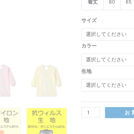
着丈
60
65
サイズ
カラー
生地
カ
お
ッ
ポ