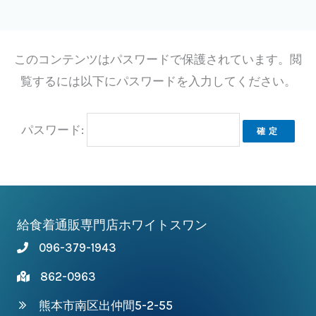
内
容
を
このコンテンツはパスワードで保護されています。閲
ス
覧するには以下にパスワードを入力してください。
キ
ッ
パスワード:
プ
給食着通販専門店ホワイトスワン
096-379-1943
862-0963
熊本市南区出仲間5-2-55