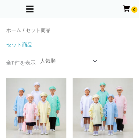
内
0
容
を
ホーム
/ セット商品
ス
キ
セット商品
ッ
プ
人
全11件を表示
気
順