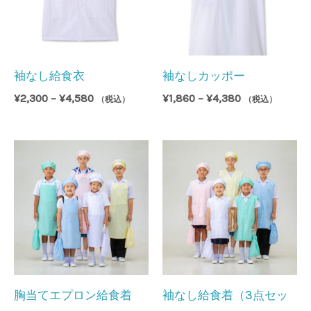
袖なし給食衣
袖なしカッポー
価
価
¥
2,300
–
¥
4,580
¥
1,860
–
¥
4,380
（税込）
（税込）
格
格
帯:
帯:
¥2,300
¥1,860
–
–
¥4,580
¥4,380
胸当てエプロン給食着
袖なし給食着（3点セッ