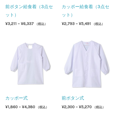
前ボタン給食着（3点セ
カッポー給食着（3点セ
ット）
ット）
価
価
¥
3,211
–
¥
6,337
¥
2,793
–
¥
5,491
（税込）
（税込）
格
格
帯:
帯:
¥3,211
¥2,793
–
–
¥6,337
¥5,491
カッポー式
前ボタン式
価
価
¥
1,860
–
¥
4,380
¥
2,300
–
¥
5,270
（税込）
（税込）
格
格
帯:
帯: