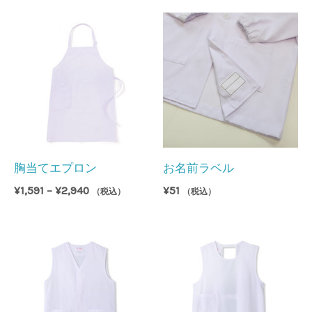
¥1,860
¥2,300
–
–
¥4,380
¥5,270
胸当てエプロン
お名前ラベル
価
¥
1,591
–
¥
2,940
¥
51
（税込）
（税込）
格
帯:
¥1,591
–
¥2,940