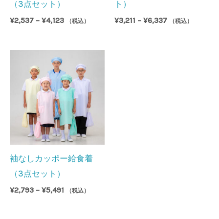
（3点セット）
ト）
価
価
¥
2,537
–
¥
4,123
¥
3,211
–
¥
6,337
（税込）
（税込）
格
格
帯:
帯:
¥2,537
¥3,211
–
–
¥4,123
¥6,337
袖なしカッポー給食着
（3点セット）
価
¥
2,793
–
¥
5,491
（税込）
格
帯:
¥2,793