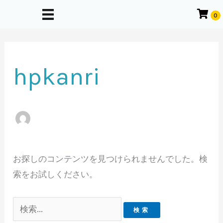
内
0
容
を
ス
hpkanri
キ
ッ
プ
お探しのコンテンツを見つけられませんでした。検
索をお試しください。
検
索